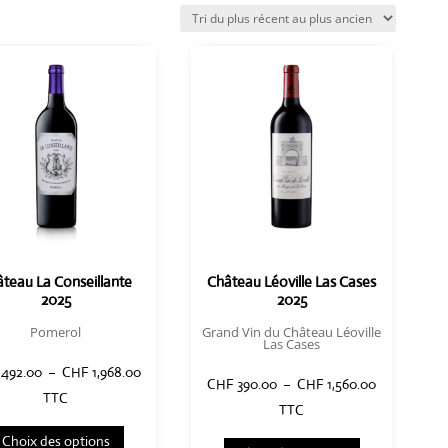
teau La Conseillante
Château Léoville Las Cases
2025
2025
Pomerol
Grand Vin du Château Léoville
Las Cases
Plage
492.00
–
CHF
1,968.00
Plage
CHF
390.00
–
CHF
1,560.00
de
TTC
de
TTC
Ce
prix :
Ce
prix :
Choix des options