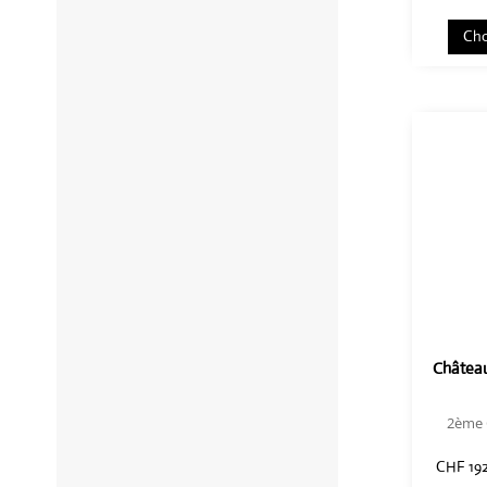
Cho
Château
2ème 
CHF
19