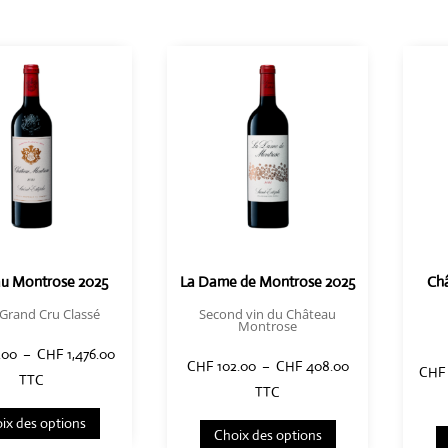
u Montrose 2025
La Dame de Montrose 2025
Châ
Grand Cru Classé
Second vin du Château
Montrose
Plage
.00
–
CHF
1,476.00
Plage
CHF
102.00
–
CHF
408.00
CHF
de
TTC
de
TTC
Ce
prix :
Ce
prix :
ix des options
produit
CHF 369.00
Choix des options
produit
CHF 102.00