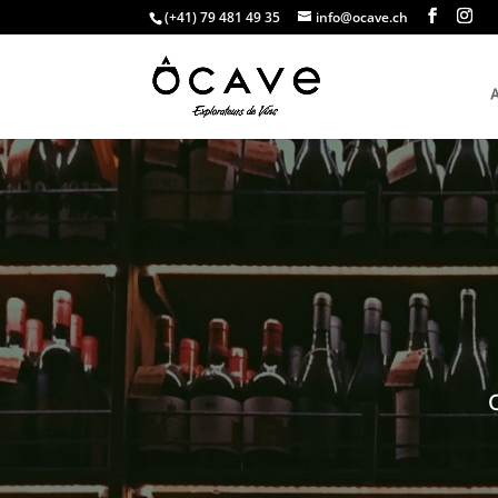
(+41) 79 481 49 35
info@ocave.ch
A
C