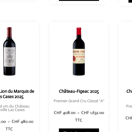
a
à
a
à
plusieurs
CHF 1,476.00
plusieurs
CHF 408.00
variations.
variations.
Les
Les
options
options
peuvent
peuvent
être
être
choisies
choisies
sur
sur
la
la
page
page
du
du
 Lion du Marquis de
Château-Figeac 2025
Ch
produit
s Cases 2025
produit
Premier Grand Cru Classé "A"
d vin du Château
Pre
ville Las Cases
Plage
CHF
408.00
–
CHF
1,632.00
CH
de
TTC
Plage
.00
–
CHF
480.00
Ce
prix :
de
TTC