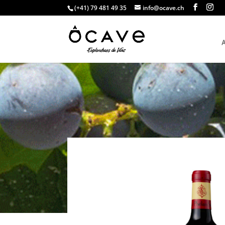
(+41) 79 481 49 35
info@ocave.ch
A