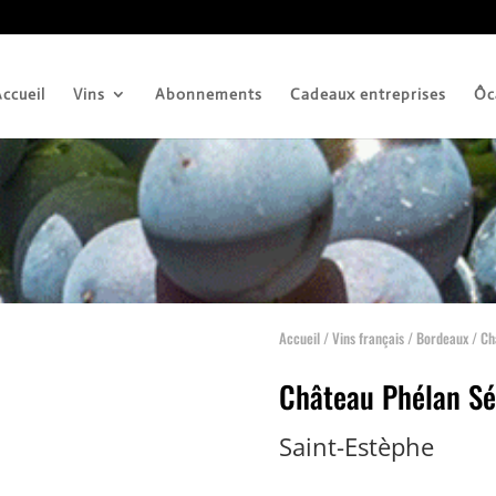
ccueil
Vins
Abonnements
Cadeaux entreprises
Ôc
Accueil
/
Vins français
/
Bordeaux
/ Ch
Château Phélan S
Saint-Estèphe