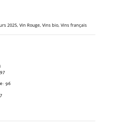
urs 2025
,
Vin Rouge
,
Vins bio
,
Vins français
8
-97
e: 96
97