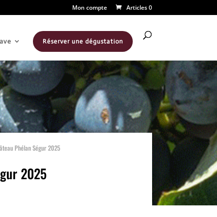
Mon compte
Articles 0
ave
Réserver une dégustation
âteau Phélan Ségur 2025
égur 2025