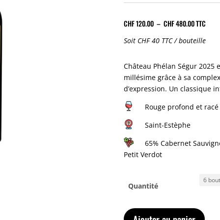
Plage
CHF
120.00
–
CHF
480.00
TTC
de
Soit CHF 40 TTC / bouteille
prix :
CHF 120.
Château Phélan Ségur 2025 e
à
millésime grâce à sa complex
CHF 480.
d’expression. Un classique i
Rouge profond et racé
Saint-Estèphe
65% Cabernet Sauvigno
Petit Verdot
Quantité
Ajouter au panier