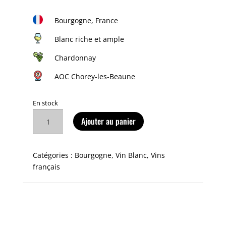
Bourgogne, France
Blanc riche et ample
Chardonnay
AOC Chorey-les-Beaune
En stock
quantité
Ajouter au panier
de
Chorey-
les-
Catégories :
Bourgogne
,
Vin Blanc
,
Vins
Beaune
français
2022